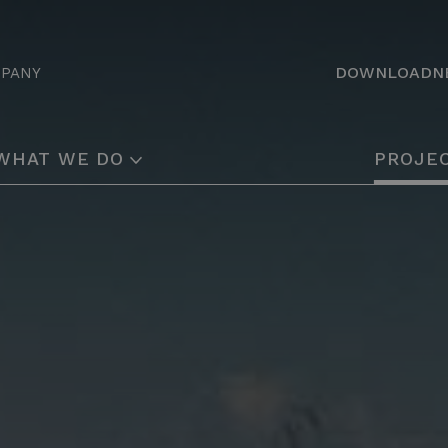
DOWNLOAD
N
MPANY
WHAT WE DO
PROJE