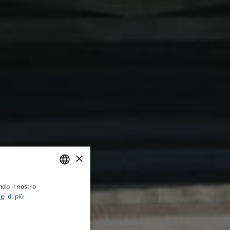
×
ndo il nostro
ITALIAN
gi di più
ENGLISH