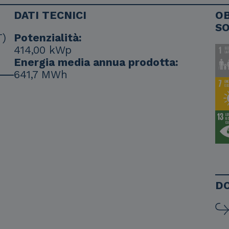
DATI TECNICI
OB
SO
T)
Potenzialità:
414,00 kWp
Energia media annua prodotta:
641,7 MWh
D