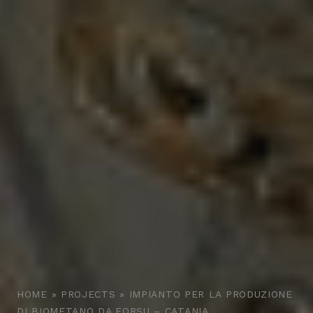
HOME
»
PROJECTS
»
IMPIANTO PER LA PRODUZIONE
DI BIOMETANO DA FORSU – CATANIA