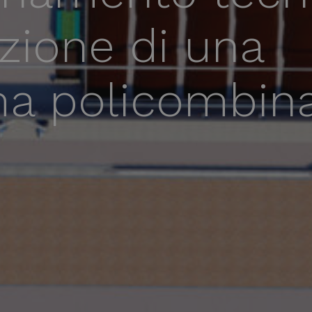
zione di una
ma policombin