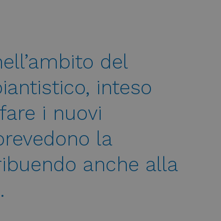
ell’ambito del
antistico, inteso
are i nuovi
prevedono la
ribuendo anche alla
.