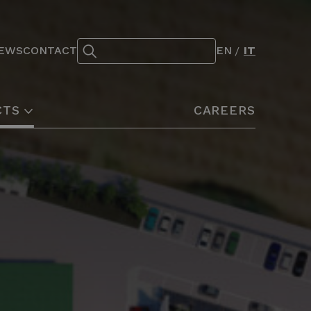
Search:
EWS
CONTACT
EN
IT
CTS
CAREERS