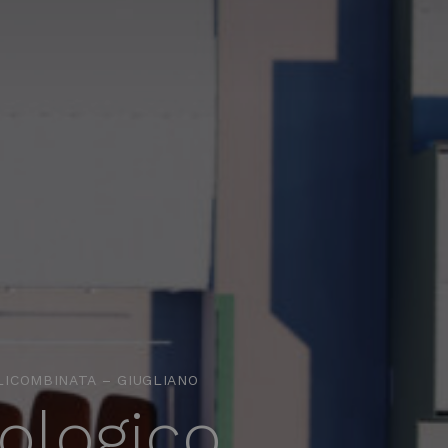
ICOMBINATA – GIUGLIANO
logico