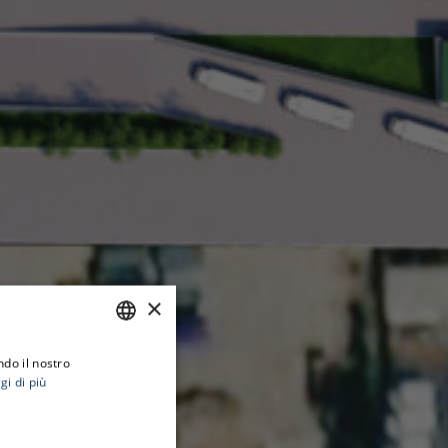
×
ndo il nostro
ITALIAN
gi di più
ENGLISH