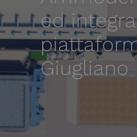
ed integra
piattafor
Giugliano