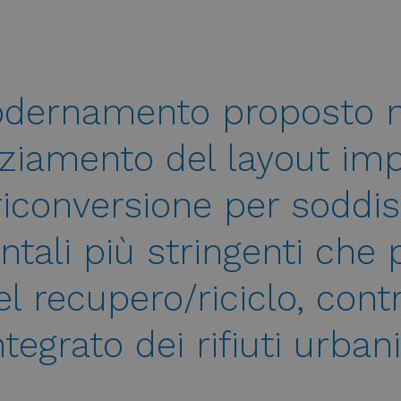
odernamento proposto n
iamento del layout impi
iconversione per soddisf
tali più stringenti che 
 recupero/riciclo, cont
tegrato dei rifiuti urbani