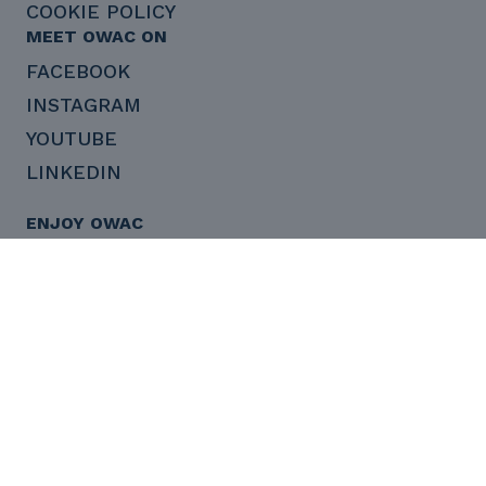
COOKIE POLICY
MEET OWAC ON
FACEBOOK
INSTAGRAM
YOUTUBE
LINKEDIN
ENJOY OWAC
OWAC@OWAC.IT
BACK TO TOP
CERTIFICATION