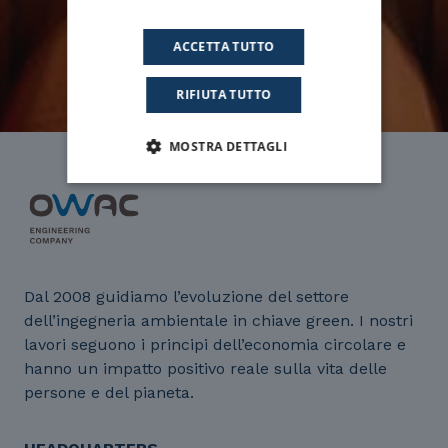
ACCETTA TUTTO
RIFIUTA TUTTO
MOSTRA DETTAGLI
Dal 2008 guidiamo l’evoluzione del settore
dell’ingegneria ambientale in chiave green. I nostri
lavori seguono i principi dell’economia circolare e
hanno un impatto positivo reale sulla vita delle
persone e del pianeta.